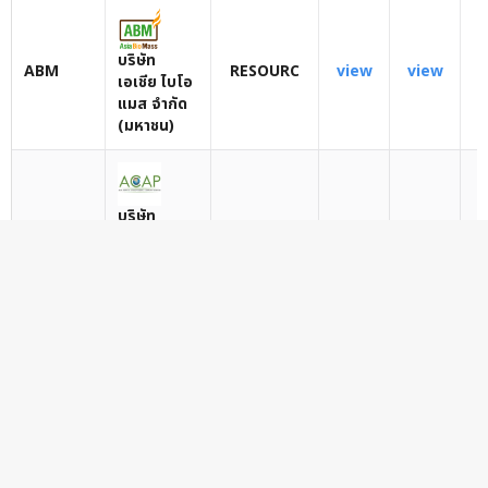
บริษัท
ABM
RESOURC
view
view
เอเชีย ไบโอ
แมส จำกัด
(มหาชน)
บริษัท
ACAP
เอเชีย
FINCIAL
แคปปิตอล
กรุ๊ป จำกัด
(มหาชน)
บริษัท แอ็พ
ADB
INDUS
view
view
พลาย ดีบี
จำกัด
(มหาชน)