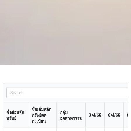
ชื่อเต็มหลัก
ชื่อย่อหลัก
กลุ่ม
ทรัพย์จด
3M/68
6M/68
9
ทรัพย์
อุตสาหกรรม
ทะเบียน