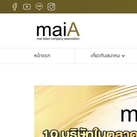
หน้าแรก
เกี่ยวกับสมาคม