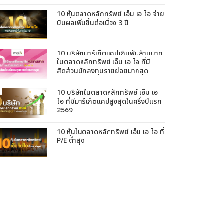
10 หุ้นตลาดหลักทรัพย์ เอ็ม เอ ไอ จ่าย
ปันผลเพิ่มขึ้นต่อเนื่อง 3 ปี
10 บริษัทมาร์เก็ตแคปเกินพันล้านบาท
ในตลาดหลักทรัพย์ เอ็ม เอ ไอ ที่มี
สัดส่วนนักลงทุนรายย่อยมากสุด
10 บริษัทในตลาดหลักทรัพย์ เอ็ม เอ
ไอ ที่มีมาร์เก็ตแคปสูงสุดในครึ่งปีแรก
2569
10 หุ้นในตลาดหลักทรัพย์ เอ็ม เอ ไอ ที่
P/E ต่ำสุด