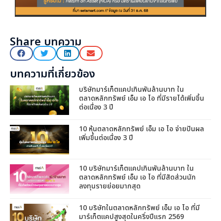
Share บทความ
บทความที่เกี่ยวข้อง
บริษัทมาร์เก็ตแคปเกินพันล้านบาท ใน
ตลาดหลักทรัพย์ เอ็ม เอ ไอ ที่มีรายได้เพิ่มขึ้น
ต่อเนื่อง 3 ปี
10 หุ้นตลาดหลักทรัพย์ เอ็ม เอ ไอ จ่ายปันผล
เพิ่มขึ้นต่อเนื่อง 3 ปี
10 บริษัทมาร์เก็ตแคปเกินพันล้านบาท ใน
ตลาดหลักทรัพย์ เอ็ม เอ ไอ ที่มีสัดส่วนนัก
ลงทุนรายย่อยมากสุด
10 บริษัทในตลาดหลักทรัพย์ เอ็ม เอ ไอ ที่มี
มาร์เก็ตแคปสูงสุดในครึ่งปีแรก 2569