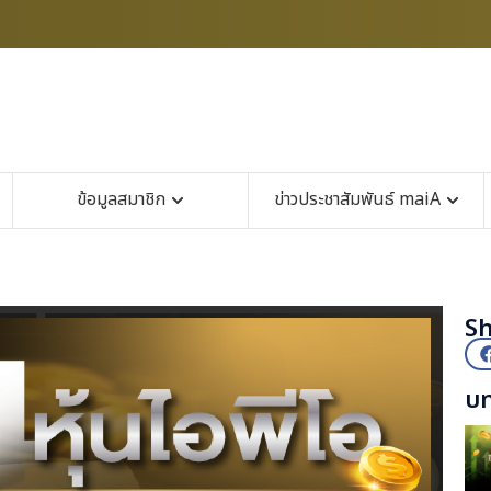
ข้อมูลสมาชิก
ข่าวประชาสัมพันธ์ maiA
S
บท