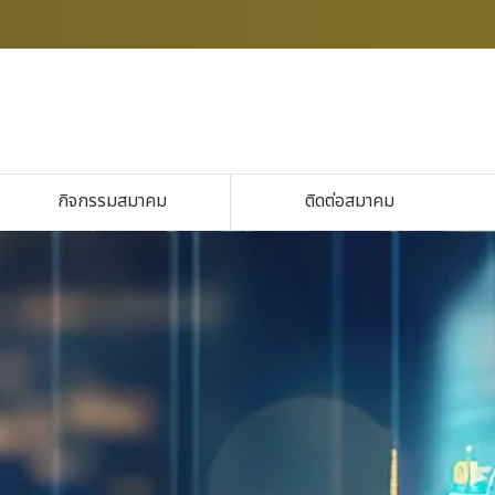
กิจกรรมสมาคม
ติดต่อสมาคม