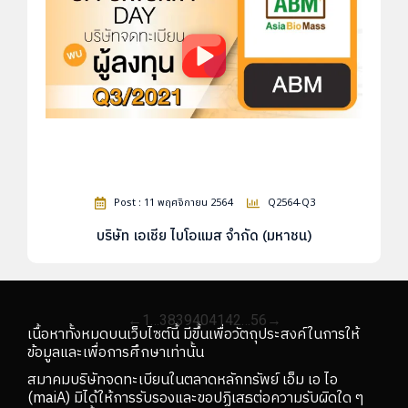
Post : 11 พฤศจิกายน 2564
Q2564-Q3
บริษัท เอเชีย ไบโอแมส จำกัด (มหาชน)
←
1
…
38
39
40
41
42
…
56
→
เนื้อหาทั้งหมดบนเว็บไซต์นี้ มีขึ้นเพื่อวัตถุประสงค์ในการให้
ข้อมูลและเพื่อการศึกษาเท่านั้น
สมาคมบริษัทจดทะเบียนในตลาดหลักทรัพย์ เอ็ม เอ ไอ
(maiA) มิได้ให้การรับรองและขอปฏิเสธต่อความรับผิดใด ๆ