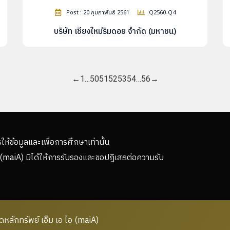
Post : 20 กุมภาพันธ์ 2561
Q2560-Q4
บริษัท เชียงใหม่ริมดอย จำกัด (มหาชน)
←
1
…
50
51
52
53
54
…
56
→
รให้ข้อมูลและเพื่อการศึกษาเท่านั้น
(maiA) มิได้ให้การรับรองและขอปฏิเสธต่อความรับ
ลักทรัพย์ เอ็ม เอ ไอ (maiA)