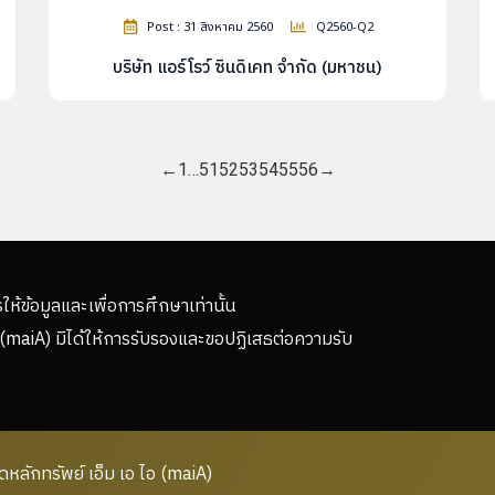
Post : 31 สิงหาคม 2560
Q2560-Q2
บริษัท แอร์โรว์ ซินดิเคท จำกัด (มหาชน)
←
1
…
51
52
53
54
55
56
→
รให้ข้อมูลและเพื่อการศึกษาเท่านั้น
(maiA) มิได้ให้การรับรองและขอปฏิเสธต่อความรับ
ลักทรัพย์ เอ็ม เอ ไอ (maiA)