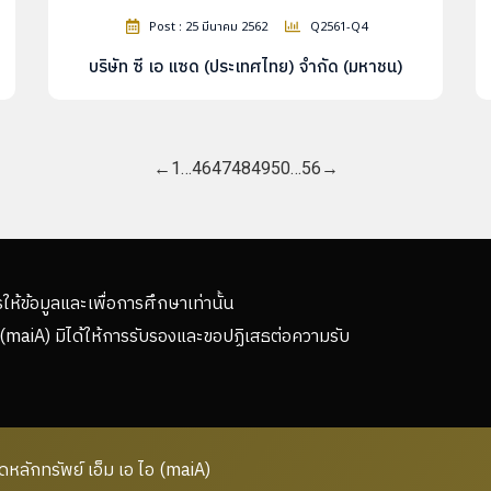
Post : 25 มีนาคม 2562
Q2561-Q4
บริษัท ซี เอ แซด (ประเทศไทย) จำกัด (มหาชน)
←
1
…
46
47
48
49
50
…
56
→
รให้ข้อมูลและเพื่อการศึกษาเท่านั้น
(maiA) มิได้ให้การรับรองและขอปฏิเสธต่อความรับ
ลักทรัพย์ เอ็ม เอ ไอ (maiA)